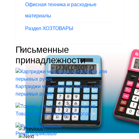
Офисная техника и расходные
материалы
Раздел ХОЗТОВАРЫ
Письменные
принадлежности
Картриджи чернильные и насосы для
перьевых ручек
Товары для досок и флипчартов
Ручки шариковые